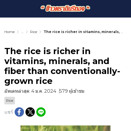
Home
...
Rice
The rice is richer in vitamins, minerals, and fiber than conventionally-grown rice
The rice is richer in
vitamins, minerals, and
fiber than conventionally-
grown rice
อัพเดทล่าสุด: 4 ม.ค. 2024
579 ผู้เข้าชม
Rice
แชร์